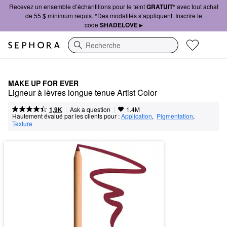
Recevez un ensemble d’échantillons pour le teint
GRATUIT*
avec tout achat
de 55 $ minimum requis. *Des modalités s’appliquent. Inscrire le
code
SHADELOVE ▸
Recherche
MAKE UP FOR EVER
Ligneur à lèvres longue tenue Artist Color
|
|
Ask a question
1,9K
1.4M
Hautement évalué par les clients pour :
Application
,  
Pigmentation
,  
Texture