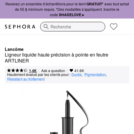
Recevez un ensemble d’échantillons pour le teint
GRATUIT*
avec tout achat
de 55 $ minimum requis. *Des modalités s’appliquent. Inscrire le
code
SHADELOVE ▸
Recherche
Lancôme
Ligneur liquide haute précision à pointe en feutre 
ARTLINER
|
|
Ask a question
1,4K
41.6K
Hautement évalué par les clients pour :
Durée
,  
Pigmentation
,  
Résistant au frottement