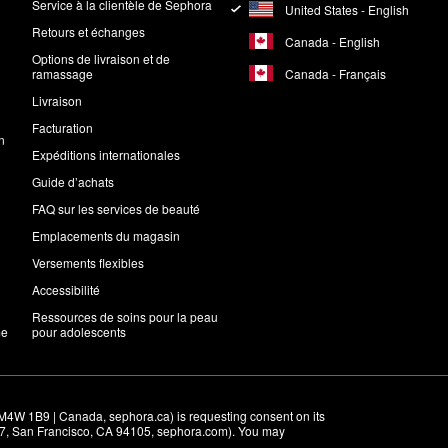
Service à la clientèle de Sephora
United States - English
Retours et échanges
Canada - English
Options de livraison et de
Canada - Français
ramassage
Livraison
Facturation
n
Expéditions internationales
Guide d’achats
FAQ sur les services de beauté
Emplacements du magasin
Versements flexibles
Accessibilité
Ressources de soins pour la peau
me
pour adolescents
M4W 1B9 | Canada, sephora.ca) is requesting consent on its 
r 7, San Francisco, CA 94105, sephora.com). You may 