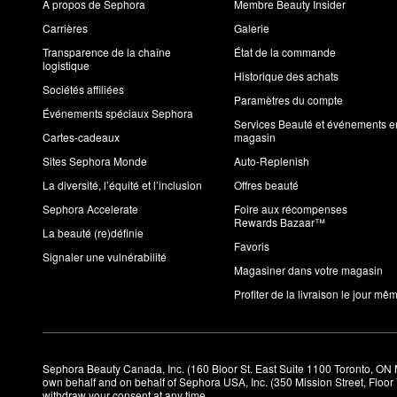
À propos de Sephora
Membre Beauty Insider
Carrières
Galerie
Transparence de la chaîne
État de la commande
logistique
Historique des achats
Sociétés affiliées
Paramètres du compte
Événements spéciaux Sephora
Services Beauté et événements e
Cartes-cadeaux
magasin
Sites Sephora Monde
Auto-Replenish
La diversité, l’équité et l’inclusion
Offres beauté
Sephora Accelerate
Foire aux récompenses
Rewards Bazaar™
La beauté (re)définie
Favoris
Signaler une vulnérabilité
Magasiner dans votre magasin
Profiter de la livraison le jour mê
Sephora Beauty Canada, Inc. (160 Bloor St. East Suite 1100 Toronto, ON 
own behalf and on behalf of Sephora USA, Inc. (350 Mission Street, Floo
withdraw your consent at any time.