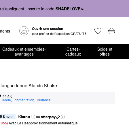
s’appliquent. Inscrire le code
SHADELOVE ▸
Ouvrir une session
ements
pour profiter de l’expédition GRATUITE
Cadeaux et ensembles-
Cartes-
Solde et
avantages
cadeaux
offres
é longue tenue Atomic Shake
44.4K
:
Tenue
,  
Pigmentation
,  
Brillance
5 $
 avec
ou
tion) 
Avec Le Réapprovisionnement Automatique