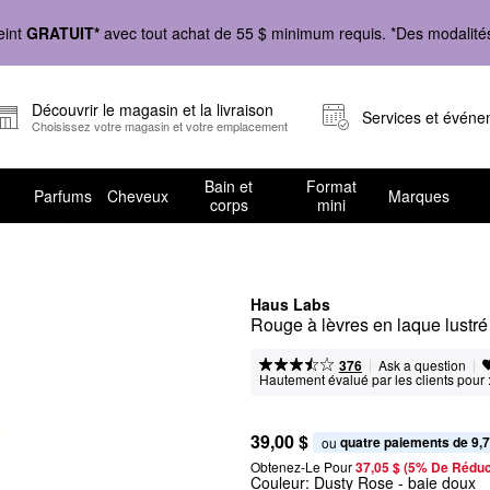
eint
GRATUIT*
avec tout achat de 55 $ minimum requis. *Des modalités 
Découvrir le magasin et la livraison
Services et évén
Choisissez votre magasin et votre emplacement
Bain et
Format
Parfums
Cheveux
Marques
corps
mini
Haus Labs
Rouge à lèvres en laque lustr
|
|
Ask a question
376
Hautement évalué par les clients pour 
39,00 $
quatre paiements de 9,7
ou 
Obtenez-Le Pour
37,05 $ (5% De Réduc
Couleur:
Dusty Rose
- baie doux