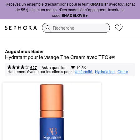
Recevez un ensemble d’échantillons pour le teint
GRATUIT*
avec tout achat
de 55 $ minimum requis. *Des modalités s’appliquent. Inscrire le
code
SHADELOVE ▸
Recherche
Augustinus Bader
Hydratant pour le visage The Cream avec TFC8®
|
|
Ask a question
627
19.5K
Hautement évalué par les clients pour :
Uniformité
,  
Hydratation
,  
Odeur