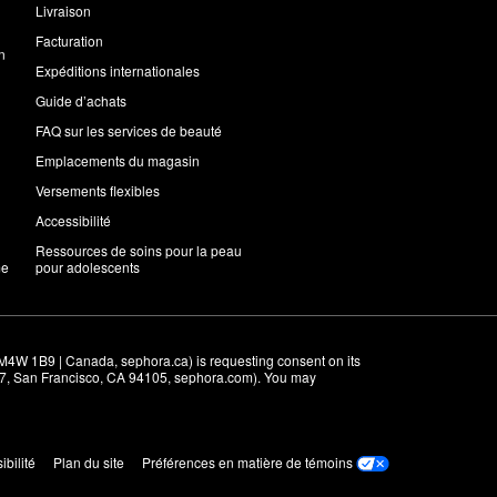
Livraison
Facturation
n
Expéditions internationales
Guide d’achats
FAQ sur les services de beauté
Emplacements du magasin
Versements flexibles
Accessibilité
Ressources de soins pour la peau
me
pour adolescents
M4W 1B9 | Canada, sephora.ca) is requesting consent on its 
r 7, San Francisco, CA 94105, sephora.com). You may 
ibilité
Plan du site
Préférences en matière de témoins