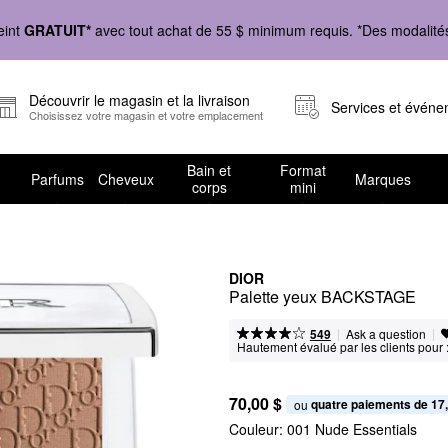
eint
GRATUIT*
avec tout achat de 55 $ minimum requis. *Des modalités 
Découvrir le magasin et la livraison
Services et évén
Choisissez votre magasin et votre emplacement
Bain et
Format
Parfums
Cheveux
Marques
corps
mini
DIOR
Palette yeux BACKSTAGE
|
|
Ask a question
549
Hautement évalué par les clients pour 
70,00 $
quatre paiements de 17
ou 
Couleur:
001 Nude Essentials