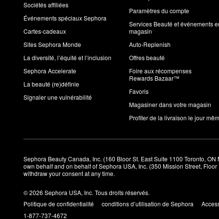
Sociétés affiliées
Paramètres du compte
Événements spéciaux Sephora
Services Beauté et événements e
Cartes-cadeaux
magasin
Sites Sephora Monde
Auto-Replenish
La diversité, l’équité et l’inclusion
Offres beauté
Sephora Accelerate
Foire aux récompenses
Rewards Bazaar™
La beauté (re)définie
Favoris
Signaler une vulnérabilité
Magasiner dans votre magasin
Profiter de la livraison le jour mê
Sephora Beauty Canada, Inc. (160 Bloor St. East Suite 1100 Toronto, ON 
own behalf and on behalf of Sephora USA, Inc. (350 Mission Street, Floo
withdraw your consent at any time.
© 2026 Sephora USA, Inc. Tous droits réservés.
Politique de confidentialité
conditions d’utilisation de Sephora
Access
1-877-737-4672