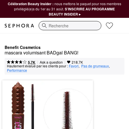
Célébration Beauty Insider :
nous mettons le paquet pour nos membres
privilégié(e)s du 1er au 31 août.
S’INSCRIRE AU PROGRAMME
BEAUTY INSIDER ▸
Recherche
Benefit Cosmetics
mascara volumisant BADgal BANG!
|
|
Ask a question
5,7K
218.7K
Hautement évalué par les clients pour :
Favori
,  
Pas de grumeaux
,  
Performance