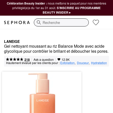
Célébration Beauty Insider :
nous mettons le paquet pour nos membres
privilégié(e)s du 1er au 31 août.
S’INSCRIRE AU PROGRAMME
BEAUTY INSIDER ▸
Recherche
LANEIGE
Gel nettoyant moussant au riz Balance Mode avec acide 
glycolique pour contrôler le brillant et déboucher les pores.
|
|
Ask a question
218
12.9K
Hautement évalué par les clients pour :
Exfoliation
,  
Douceur
,  
Hydratation