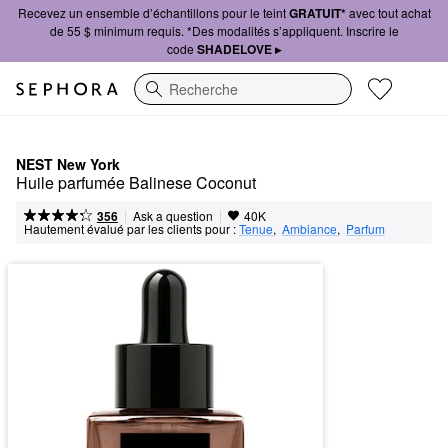
Recevez un ensemble d’échantillons pour le teint
GRATUIT*
avec tout achat
de 55 $ minimum requis. *Des modalités s’appliquent. Inscrire le
code
SHADELOVE ▸
Recherche
NEST New York
Huile parfumée Balinese Coconut
|
|
Ask a question
356
40K
Hautement évalué par les clients pour :
Tenue
,  
Ambiance
,  
Parfum