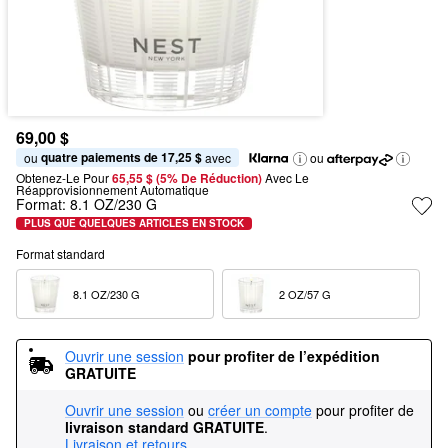
69,00 $
quatre paiements de 17,25 $
ou 
 avec
ou
Obtenez-Le Pour
65,55 $ (5% De Réduction) 
Avec Le 
Réapprovisionnement Automatique
Format:
8.1 OZ/230 G
PLUS QUE QUELQUES ARTICLES EN STOCK
Format standard
8.1 OZ/230 G  
2 OZ/57 G  
Ouvrir une session
pour profiter de l’expédition 
GRATUITE
Ouvrir une session
ou
créer un compte
pour profiter de
livraison standard GRATUITE
.
Livraison et retours