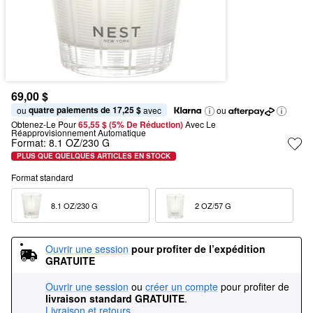
69,00 $
quatre paiements de 17,25 $
ou 
 avec
ou
Obtenez-Le Pour
65,55 $ (5% De Réduction) 
Avec Le 
Réapprovisionnement Automatique
Format:
8.1 OZ/230 G
PLUS QUE QUELQUES ARTICLES EN STOCK
Format standard
8.1 OZ/230 G  
2 OZ/57 G  
Ouvrir une session
pour profiter de l’expédition 
GRATUITE
Ouvrir une session
ou
créer un compte
pour profiter de
livraison standard GRATUITE
.
Livraison et retours