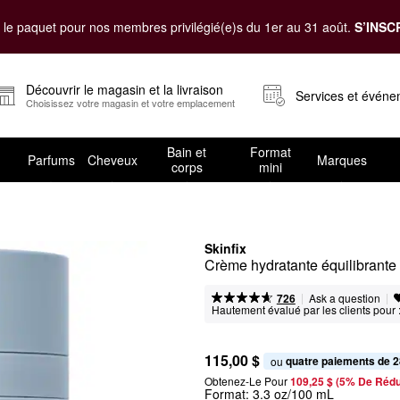
le paquet pour nos membres privilégié(e)s du 1er au 31 août.
S’INSC
Découvrir le magasin et la livraison
Services et évén
Choisissez votre magasin et votre emplacement
Bain et
Format
Parfums
Cheveux
Marques
corps
mini
Skinfix
Crème hydratante équilibrante 
|
|
Ask a question
726
Hautement évalué par les clients pour 
115,00 $
quatre paiements de 2
ou 
Obtenez-Le Pour
109,25 $ (5% De Rédu
Format:
3.3 oz/100 mL