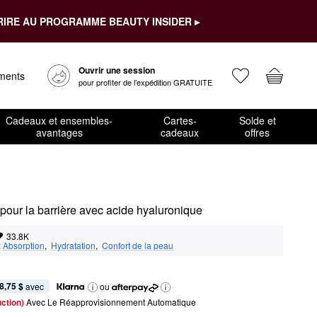
RIRE AU PROGRAMME BEAUTY INSIDER ▸
Ouvrir une session
ements
pour profiter de l’expédition GRATUITE
Cadeaux et ensembles-
Cartes-
Solde et
avantages
cadeaux
offres
pour la barrière avec acide hyaluronique
33.8K
:
Absorption
,  
Hydratation
,  
Confort de la peau
8,75 $
 avec
ou
ction) 
Avec Le Réapprovisionnement Automatique