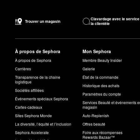
Clavardage avec le service
Trouver un magasin
la clientèle
À propos de Sephora
Mon Sephora
À propos de Sephora
Membre Beauty Insider
Carrières
Galerie
Transparence de la chaîne
État de la commande
logistique
Historique des achats
Sociétés affiliées
Paramètres du compte
Événements spéciaux Sephora
Services Beauté et événements e
Cartes-cadeaux
magasin
Sites Sephora Monde
Auto-Replenish
La diversité, l’équité et l’inclusion
Offres beauté
Sephora Accelerate
Foire aux récompenses
Rewards Bazaar™