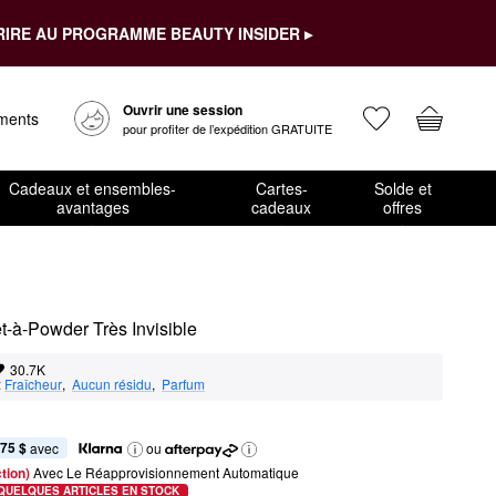
RIRE AU PROGRAMME BEAUTY INSIDER ▸
Ouvrir une session
ements
pour profiter de l’expédition GRATUITE
Cadeaux et ensembles-
Cartes-
Solde et
avantages
cadeaux
offres
-à-Powder Très Invisible 
30.7K
:
Fraîcheur
,  
Aucun résidu
,  
Parfum
,75 $
 avec
ou
tion) 
Avec Le Réapprovisionnement Automatique
QUELQUES ARTICLES EN STOCK