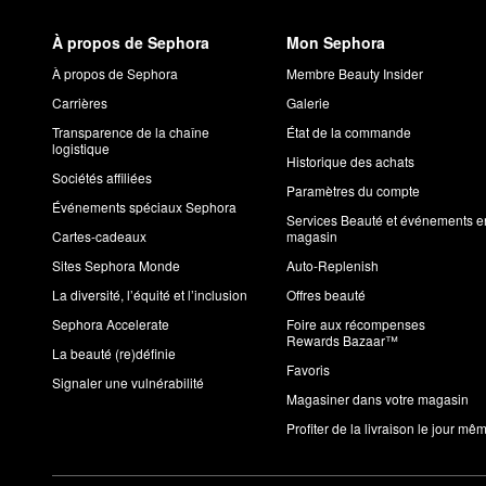
À propos de Sephora
Mon Sephora
À propos de Sephora
Membre Beauty Insider
Carrières
Galerie
Transparence de la chaîne
État de la commande
logistique
Historique des achats
Sociétés affiliées
Paramètres du compte
Événements spéciaux Sephora
Services Beauté et événements e
Cartes-cadeaux
magasin
Sites Sephora Monde
Auto-Replenish
La diversité, l’équité et l’inclusion
Offres beauté
Sephora Accelerate
Foire aux récompenses
Rewards Bazaar™
La beauté (re)définie
Favoris
Signaler une vulnérabilité
Magasiner dans votre magasin
Profiter de la livraison le jour mê