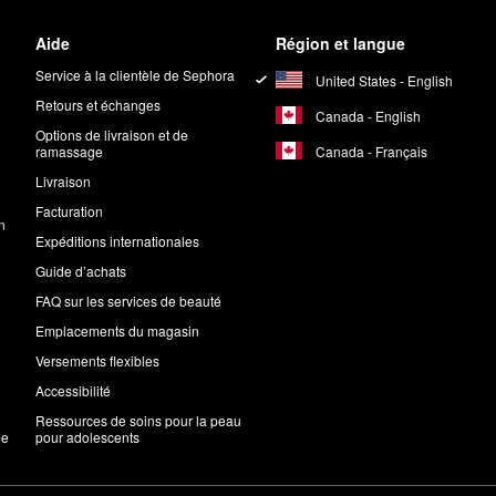
Aide
Région et langue
Service à la clientèle de Sephora
United States - English
Retours et échanges
Canada - English
Options de livraison et de
Canada - Français
ramassage
Livraison
Facturation
n
Expéditions internationales
Guide d’achats
FAQ sur les services de beauté
Emplacements du magasin
Versements flexibles
Accessibilité
Ressources de soins pour la peau
me
pour adolescents