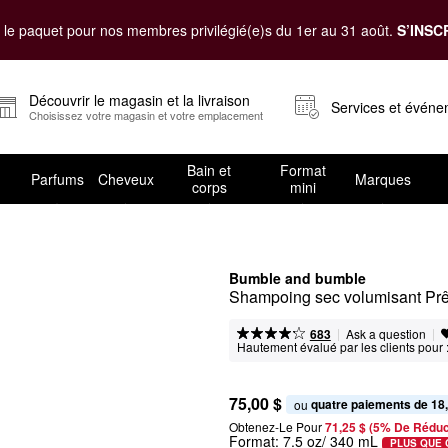
le paquet pour nos membres privilégié(e)s du 1er au 31 août.
S’INSC
Découvrir le magasin et la livraison
Services et évén
Choisissez votre magasin et votre emplacement
Bain et
Format
Parfums
Cheveux
Marques
corps
mini
Bumble and bumble
Shampoing sec volumisant Prêt
|
|
Ask a question
683
Hautement évalué par les clients pour 
75,00 $
quatre paiements de 18
ou 
Obtenez-Le Pour
71,25 $ (5% De Réduc
Format:
7.5 oz/ 340 mL
PLUS QUE 