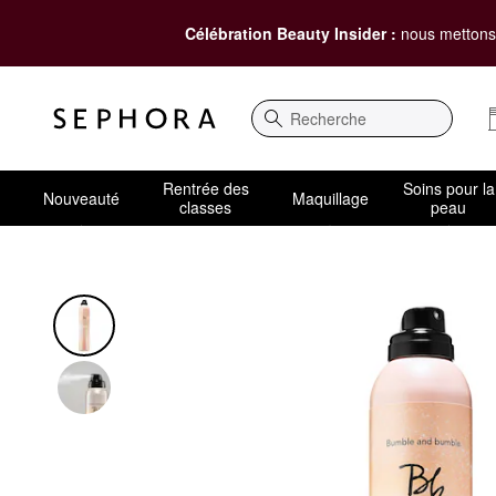
Célébration Beauty Insider :
nous mettons 
Recherche
Rentrée des
Soins pour la
Nouveauté
Maquillage
classes
peau