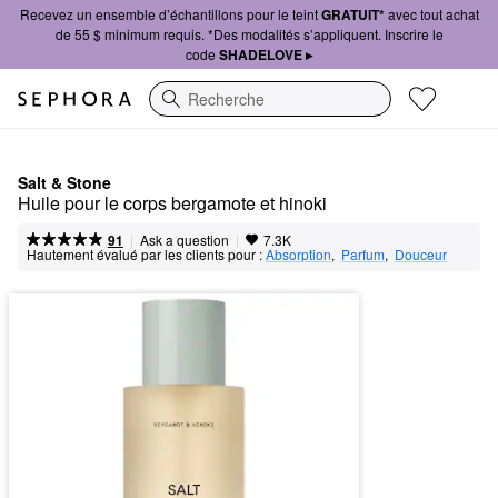
Recevez un ensemble d’échantillons pour le teint
GRATUIT*
avec tout achat
de 55 $ minimum requis. *Des modalités s’appliquent. Inscrire le
code
SHADELOVE ▸
Recherche
Salt & Stone
Huile pour le corps bergamote et hinoki
|
|
Ask a question
91
7.3K
Hautement évalué par les clients pour :
Absorption
,  
Parfum
,  
Douceur