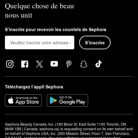
Quelque chose de beau
nous unit
S’inscrire pour recevoir les courriels de Sephora
S’inscrire
Téléchargez l’appli Sephora
Sephora Beauty Canada, Inc. (160 Bloor St. East Suite 1100 Toronto, ON 
M4W 1B9 | Canada, sephora.ca) is requesting consent on its own behalf and 
on behalf of Sephora USA, Inc. (350 Mission Street, Floor 7, San Francisco, 
CA 94105, sephora.com). You may withdraw your consent at any time.