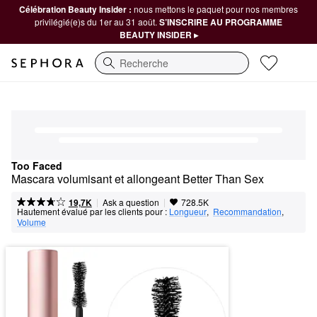
Célébration Beauty Insider :
nous mettons le paquet pour nos membres
privilégié(e)s du 1er au 31 août.
S’INSCRIRE AU PROGRAMME
BEAUTY INSIDER ▸
Recherche
Too Faced
Mascara volumisant et allongeant Better Than Sex
|
|
Ask a question
19,7K
728.5K
Hautement évalué par les clients pour :
Longueur
,  
Recommandation
,  
Volume