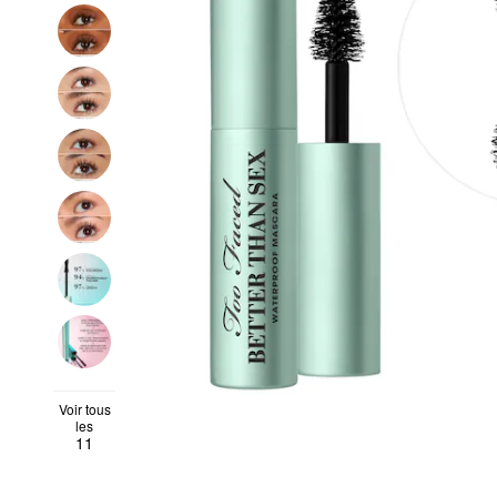
Voir tous
les
11