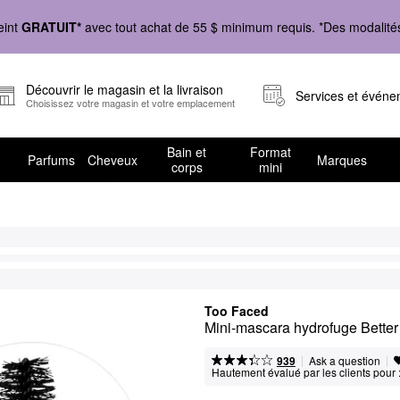
eint
GRATUIT*
avec tout achat de 55 $ minimum requis. *Des modalités 
Découvrir le magasin et la livraison
Services et évén
Choisissez votre magasin et votre emplacement
Bain et
Format
Parfums
Cheveux
Marques
corps
mini
Too Faced
Mini-mascara hydrofuge Bette
|
|
Ask a question
939
Hautement évalué par les clients pour 