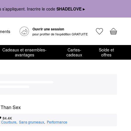
s’appliquent. Inscrire le code
SHADELOVE ▸
Ouvrir une session
ements
pour profiter de l’expédition GRATUITE
Cadeaux et ensembles-
Cartes-
Solde et
avantages
cadeaux
offres
r Than Sex
84.4K
:
Courbure
,  
Sans grumeaux
,  
Performance