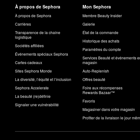
À propos de Sephora
Mon Sephora
À propos de Sephora
Membre Beauty Insider
Carrières
Galerie
Transparence de la chaîne
État de la commande
logistique
Historique des achats
Sociétés affiliées
Paramètres du compte
Événements spéciaux Sephora
Services Beauté et événements e
Cartes-cadeaux
magasin
Sites Sephora Monde
Auto-Replenish
La diversité, l’équité et l’inclusion
Offres beauté
Sephora Accelerate
Foire aux récompenses
Rewards Bazaar™
La beauté (re)définie
Favoris
Signaler une vulnérabilité
Magasiner dans votre magasin
Profiter de la livraison le jour mê