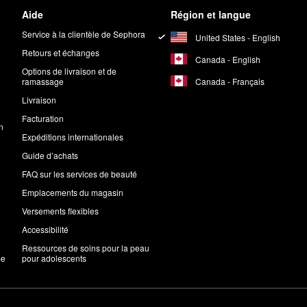
Aide
Région et langue
Service à la clientèle de Sephora
United States - English
Retours et échanges
Canada - English
Options de livraison et de
Canada - Français
ramassage
Livraison
Facturation
n
Expéditions internationales
Guide d’achats
FAQ sur les services de beauté
Emplacements du magasin
Versements flexibles
Accessibilité
Ressources de soins pour la peau
me
pour adolescents