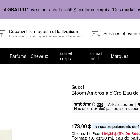
eint
GRATUIT*
avec tout achat de 55 $ minimum requis. *Des modalités 
Découvrir le magasin et la livraison
Services et évén
Choisissez votre magasin et votre emplacement
Bain et
Format
Parfums
Cheveux
Marques
corps
mini
Gucci
Bloom Ambrosia d'Oro Eau de
|
|
Ask a question
230
Hautement évalué par les clients pour 
173,00 $
quatre paiements de 4
ou 
Obtenez-Le Pour
164,35 $ (5% De Rédu
Format:
1.6 oz/50 mL eau de parf