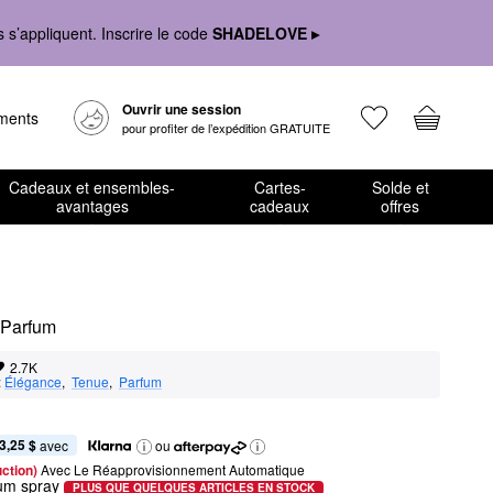
s’appliquent. Inscrire le code
SHADELOVE ▸
Ouvrir une session
ements
pour profiter de l’expédition GRATUITE
Cadeaux et ensembles-
Cartes-
Solde et
avantages
cadeaux
offres
 Parfum
2.7K
:
Élégance
,  
Tenue
,  
Parfum
3,25 $
 avec
ou
ction) 
Avec Le Réapprovisionnement Automatique
um spray
PLUS QUE QUELQUES ARTICLES EN STOCK