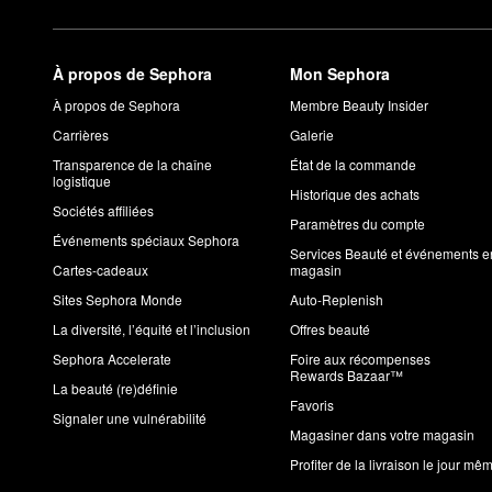
À propos de Sephora
Mon Sephora
À propos de Sephora
Membre Beauty Insider
Carrières
Galerie
Transparence de la chaîne
État de la commande
logistique
Historique des achats
Sociétés affiliées
Paramètres du compte
Événements spéciaux Sephora
Services Beauté et événements e
Cartes-cadeaux
magasin
Sites Sephora Monde
Auto-Replenish
La diversité, l’équité et l’inclusion
Offres beauté
Sephora Accelerate
Foire aux récompenses
Rewards Bazaar™
La beauté (re)définie
Favoris
Signaler une vulnérabilité
Magasiner dans votre magasin
Profiter de la livraison le jour mê