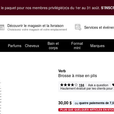
le paquet pour nos membres privilégié(e)s du 1er au 31 août.
S’INSC
Découvrir le magasin et la livraison
Services et évén
Choisissez votre magasin et votre emplacement
Bain et
Format
Parfums
Cheveux
Marques
corps
mini
Verb
Brosse à mise en plis
|
|
Ask a question
194
Hautement évalué par les clients pour 
30,00 $
quatre paiements de 7,5
ou 
PLUS QUE QUELQUES ARTICLES EN STO