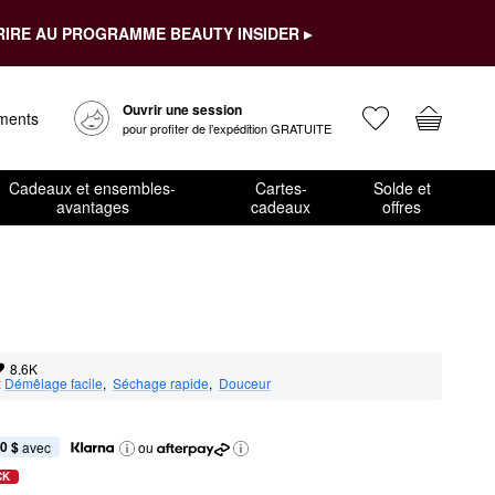
RIRE AU PROGRAMME BEAUTY INSIDER ▸
Ouvrir une session
ements
pour profiter de l’expédition GRATUITE
Cadeaux et ensembles-
Cartes-
Solde et
avantages
cadeaux
offres
8.6K
:
Démêlage facile
,  
Séchage rapide
,  
Douceur
0 $
 avec
ou
CK