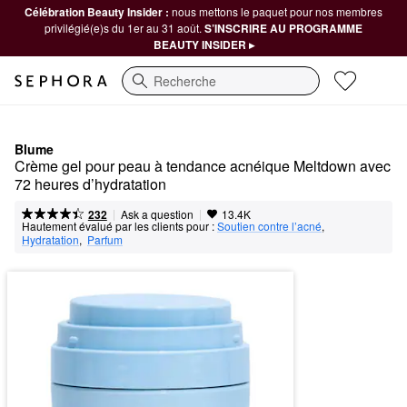
Célébration Beauty Insider :
nous mettons le paquet pour nos membres
privilégié(e)s du 1er au 31 août.
S’INSCRIRE AU PROGRAMME
BEAUTY INSIDER ▸
Recherche
Blume
Crème gel pour peau à tendance acnéique Meltdown avec 
72 heures d’hydratation
|
|
Ask a question
232
13.4K
Hautement évalué par les clients pour :
Soutien contre l’acné
,  
Hydratation
,  
Parfum