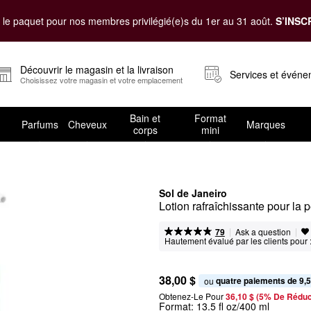
le paquet pour nos membres privilégié(e)s du 1er au 31 août.
S’INSC
Découvrir le magasin et la livraison
Services et évén
Choisissez votre magasin et votre emplacement
Bain et
Format
Parfums
Cheveux
Marques
corps
mini
Sol de Janeiro
Lotion rafraîchissante pour l
|
|
Ask a question
79
Hautement évalué par les clients pour 
38,00 $
quatre paiements de 9,5
ou 
Obtenez-Le Pour
36,10 $ (5% De Réduc
Format:
13.5 fl oz/400 ml