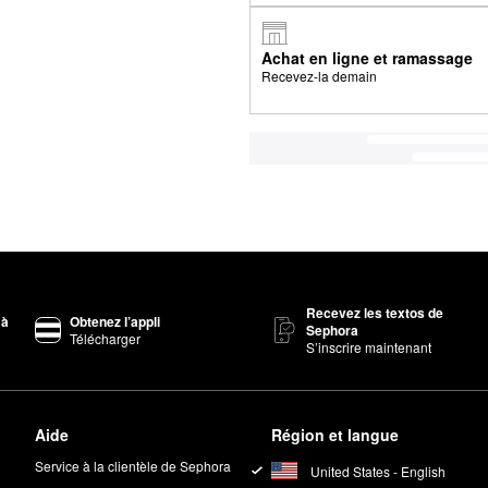
Achat en ligne et ramassage
Recevez-la demain
Recevez les textos de
 à
Obtenez l’appli
Sephora
Télécharger
S’inscrire maintenant
Aide
Région et langue
Service à la clientèle de Sephora
United States - English