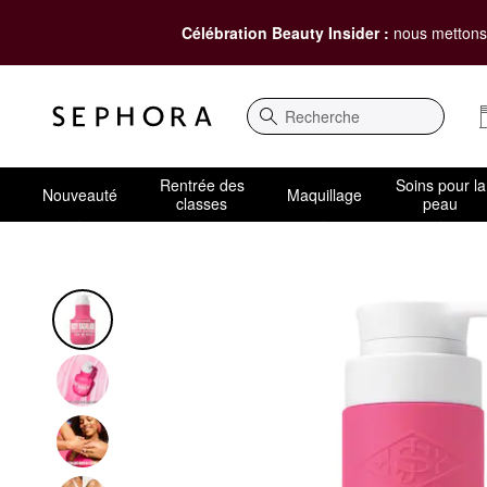
Célébration Beauty Insider :
nous mettons 
Recherche
Rentrée des
Soins pour la
Nouveauté
Maquillage
classes
peau