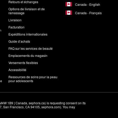
Retours et échanges
Canada - English
Options de livraison et de
Canada - Français
ramassage
Livraison
Facturation
n
Expéditions internationales
Guide d’achats
FAQ sur les services de beauté
Emplacements du magasin
Versements flexibles
Accessibilité
Ressources de soins pour la peau
me
pour adolescents
M4W 1B9 | Canada, sephora.ca) is requesting consent on its 
r 7, San Francisco, CA 94105, sephora.com). You may 