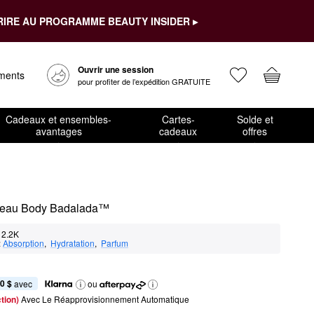
RIRE AU PROGRAMME BEAUTY INSIDER ▸
Ouvrir une session
ements
pour profiter de l’expédition GRATUITE
Cadeaux et ensembles-
Cartes-
Solde et
avantages
cadeaux
offres
a peau Body Badalada™
2.2K
:
Absorption
,  
Hydratation
,  
Parfum
0 $
 avec
ou
tion) 
Avec Le Réapprovisionnement Automatique