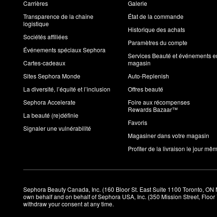
Carrières
Galerie
Transparence de la chaîne
État de la commande
logistique
Historique des achats
Sociétés affiliées
Paramètres du compte
Événements spéciaux Sephora
Services Beauté et événements e
Cartes-cadeaux
magasin
Sites Sephora Monde
Auto-Replenish
La diversité, l’équité et l’inclusion
Offres beauté
Sephora Accelerate
Foire aux récompenses
Rewards Bazaar™
La beauté (re)définie
Favoris
Signaler une vulnérabilité
Magasiner dans votre magasin
Profiter de la livraison le jour mê
Sephora Beauty Canada, Inc. (160 Bloor St. East Suite 1100 Toronto, ON 
own behalf and on behalf of Sephora USA, Inc. (350 Mission Street, Floo
withdraw your consent at any time.