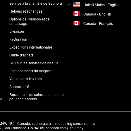
Service à la clientèle de Sephora
United States - English
Retours et échanges
Canada - English
Options de livraison et de
Canada - Français
ramassage
Livraison
Facturation
n
Expéditions internationales
Guide d’achats
FAQ sur les services de beauté
Emplacements du magasin
Versements flexibles
Accessibilité
Ressources de soins pour la peau
me
pour adolescents
M4W 1B9 | Canada, sephora.ca) is requesting consent on its 
r 7, San Francisco, CA 94105, sephora.com). You may 