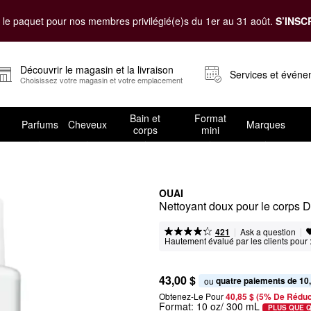
le paquet pour nos membres privilégié(e)s du 1er au 31 août.
S’INSC
Découvrir le magasin et la livraison
Services et évén
Choisissez votre magasin et votre emplacement
Bain et
Format
Parfums
Cheveux
Marques
corps
mini
OUAI
Nettoyant doux pour le corps D
|
|
Ask a question
421
Hautement évalué par les clients pour 
43,00 $
quatre paiements de 10
ou 
Obtenez-Le Pour
40,85 $ (5% De Réduc
Format:
10 oz/ 300 mL
PLUS QUE 