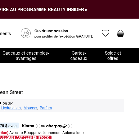
RIRE AU PROGRAMME BEAUTY INSIDER ▸
Ouvrir une session
ements
pour profiter de l’expédition GRATUITE
Cadeaux et ensembles-
Cartes-
Solde et
avantages
cadeaux
offres
ean Street
29.3K
:
Hydratation
,  
Mousse
,  
Parfum
,75 $
 avec
ou
tion) 
Avec Le Réapprovisionnement Automatique
QUELQUES ARTICLES EN STOCK