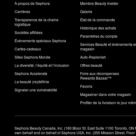
À propos de Sephora
Membre Beauty Insider
Carrières
Galerie
Transparence de la chaîne
État de la commande
logistique
Historique des achats
Sociétés affiliées
Paramètres du compte
Événements spéciaux Sephora
Services Beauté et événements e
Cartes-cadeaux
magasin
Sites Sephora Monde
Auto-Replenish
La diversité, l’équité et l’inclusion
Offres beauté
Sephora Accelerate
Foire aux récompenses
Rewards Bazaar™
La beauté (re)définie
Favoris
Signaler une vulnérabilité
Magasiner dans votre magasin
Profiter de la livraison le jour mê
Sephora Beauty Canada, Inc. (160 Bloor St. East Suite 1100 Toronto, ON 
own behalf and on behalf of Sephora USA, Inc. (350 Mission Street, Floo