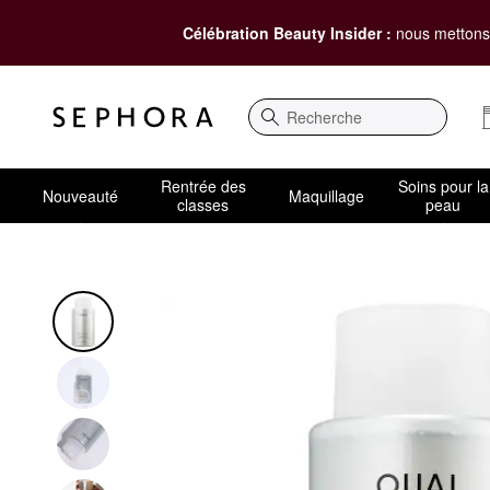
Célébration Beauty Insider :
nous mettons 
Recherche
Rentrée des
Soins pour la
Nouveauté
Maquillage
classes
peau