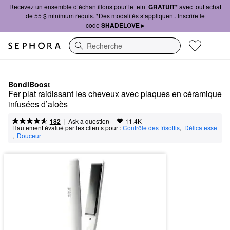
Recevez un ensemble d’échantillons pour le teint
GRATUIT*
avec tout achat
de 55 $ minimum requis. *Des modalités s’appliquent. Inscrire le
code
SHADELOVE ▸
Recherche
BondiBoost
Fer plat raidissant les cheveux avec plaques en céramique 
infusées d’aloès
|
|
Ask a question
182
11.4K
Hautement évalué par les clients pour :
Contrôle des frisottis
,  
Délicatesse
,  
Douceur