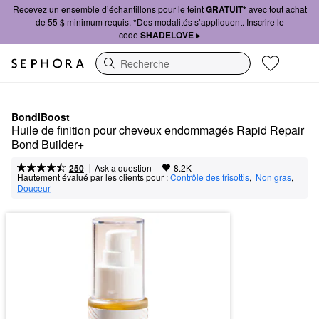
Recevez un ensemble d’échantillons pour le teint
GRATUIT*
avec tout achat
de 55 $ minimum requis. *Des modalités s’appliquent. Inscrire le
code
SHADELOVE ▸
Recherche
BondiBoost
Huile de finition pour cheveux endommagés Rapid Repair 
Bond Builder+
|
|
Ask a question
250
8.2K
Hautement évalué par les clients pour :
Contrôle des frisottis
,  
Non gras
,  
Douceur