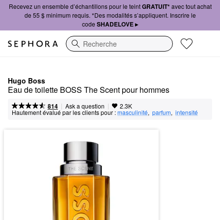
Recevez un ensemble d’échantillons pour le teint
GRATUIT*
avec tout achat
de 55 $ minimum requis. *Des modalités s’appliquent. Inscrire le
code
SHADELOVE ▸
Recherche
Hugo Boss
Eau de toilette BOSS The Scent pour hommes
|
|
Ask a question
814
2.3K
Hautement évalué par les clients pour :
masculinité
,  
parfum
,  
intensité