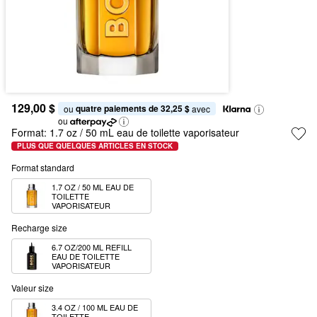
129,00 $
quatre paiements de 32,25 $
ou 
 avec
ou
Format:
1.7 oz / 50 mL eau de toilette vaporisateur
PLUS QUE QUELQUES ARTICLES EN STOCK
Format standard
1.7 OZ / 50 ML EAU DE 
TOILETTE 
VAPORISATEUR
Recharge size
6.7 OZ/200 ML REFILL 
EAU DE TOILETTE 
VAPORISATEUR
Valeur size
3.4 OZ / 100 ML EAU DE 
TOILETTE 