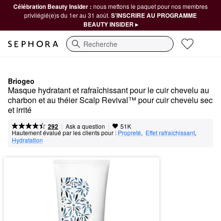
Célébration Beauty Insider :
nous mettons le paquet pour nos membres
privilégié(e)s du 1er au 31 août.
S’INSCRIRE AU PROGRAMME
BEAUTY INSIDER ▸
Recherche
Briogeo
Masque hydratant et rafraîchissant pour le cuir chevelu au 
charbon et au théier Scalp Revival™ pour cuir chevelu sec 
et irrité
|
|
Ask a question
292
51K
Hautement évalué par les clients pour :
Propreté
,  
Effet rafraîchissant
,  
Hydratation