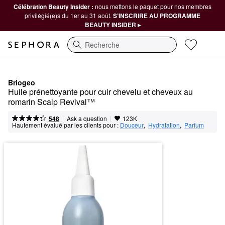
Célébration Beauty Insider :
nous mettons le paquet pour nos membres
privilégié(e)s du 1er au 31 août.
S’INSCRIRE AU PROGRAMME
BEAUTY INSIDER ▸
Recherche
Briogeo
Huile prénettoyante pour cuir chevelu et cheveux au 
romarin Scalp Revival™
|
|
Ask a question
548
123K
Hautement évalué par les clients pour :
Douceur
,  
Hydratation
,  
Parfum