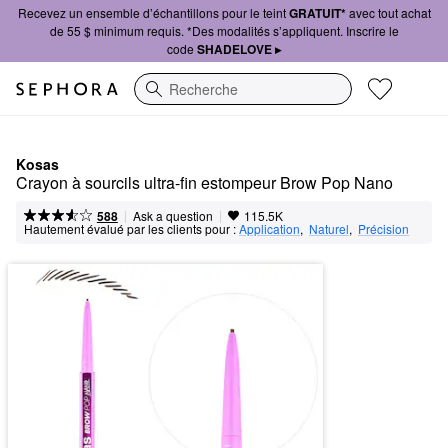
Recevez un ensemble d’échantillons pour le teint
GRATUIT*
avec tout achat
de 55 $ minimum requis. *Des modalités s’appliquent. Inscrire le
code
SHADELOVE ▸
Recherche
Kosas
Crayon à sourcils ultra-fin estompeur Brow Pop Nano
|
|
Ask a question
588
115.5K
Hautement évalué par les clients pour :
Application
,  
Naturel
,  
Précision