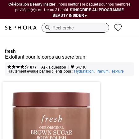
Célébration Beauty Insider :
nous mettons le paquet pour nos membres
privilégié(e)s du 1er au 31 août.
S’INSCRIRE AU PROGRAMME
BEAUTY INSIDER ▸
Recherche
fresh
Exfoliant pour le corps au sucre brun
|
|
Ask a question
877
64.1K
Hautement évalué par les clients pour :
Hydratation
,  
Parfum
,  
Texture