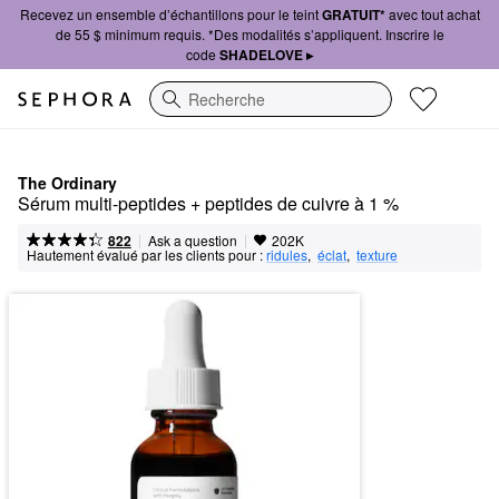
Recevez un ensemble d’échantillons pour le teint
GRATUIT*
avec tout achat
de 55 $ minimum requis. *Des modalités s’appliquent. Inscrire le
code
SHADELOVE ▸
Recherche
The Ordinary
Sérum multi-peptides + peptides de cuivre à 1 %						
|
|
Ask a question
822
202K
Hautement évalué par les clients pour :
ridules
,  
éclat
,  
texture