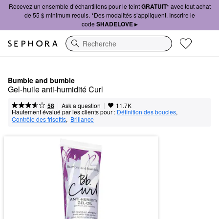
Recevez un ensemble d’échantillons pour le teint
GRATUIT*
avec tout achat
de 55 $ minimum requis. *Des modalités s’appliquent. Inscrire le
code
SHADELOVE ▸
Recherche
Bumble and bumble
Gel-huile anti-humidité Curl
|
|
Ask a question
58
11.7K
Hautement évalué par les clients pour :
Définition des boucles
,  
Contrôle des frisottis
,  
Brillance