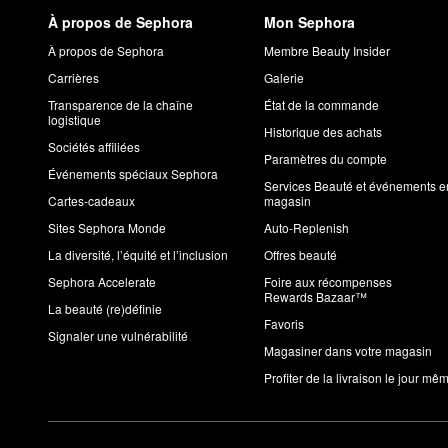
À propos de Sephora
Mon Sephora
À propos de Sephora
Membre Beauty Insider
Carrières
Galerie
Transparence de la chaîne
État de la commande
logistique
Historique des achats
Sociétés affiliées
Paramètres du compte
Événements spéciaux Sephora
Services Beauté et événements e
Cartes-cadeaux
magasin
Sites Sephora Monde
Auto-Replenish
La diversité, l’équité et l’inclusion
Offres beauté
Sephora Accelerate
Foire aux récompenses
Rewards Bazaar™
La beauté (re)définie
Favoris
Signaler une vulnérabilité
Magasiner dans votre magasin
Profiter de la livraison le jour mê