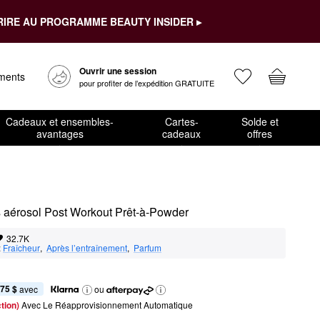
RIRE AU PROGRAMME BEAUTY INSIDER ▸
Ouvrir une session
ements
pour profiter de l’expédition GRATUITE
Cadeaux et ensembles-
Cartes-
Solde et
avantages
cadeaux
offres
aérosol Post Workout Prêt-à-Powder
32.7K
:
Fraîcheur
,  
Après l’entraînement
,  
Parfum
,75 $
 avec
ou
tion) 
Avec Le Réapprovisionnement Automatique