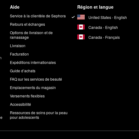
Aide
Région et langue
Service à la clientèle de Sephora
United States - English
Retours et échanges
Canada - English
Options de livraison et de
Canada - Français
ramassage
Livraison
Facturation
n
Expéditions internationales
Guide d’achats
FAQ sur les services de beauté
Emplacements du magasin
Versements flexibles
Accessibilité
Ressources de soins pour la peau
me
pour adolescents