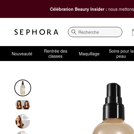
Célébration Beauty Insider :
nous mettons 
Recherche
Rentrée des
Soins pour la
Nouveauté
Maquillage
classes
peau