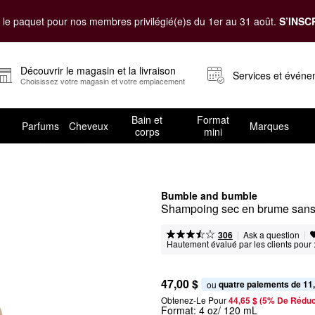
le paquet pour nos membres privilégié(e)s du 1er au 31 août.
S’INSC
Découvrir le magasin et la livraison
Services et évén
Choisissez votre magasin et votre emplacement
Bain et
Format
Parfums
Cheveux
Marques
corps
mini
Bumble and bumble
Shampoing sec en brume sans 
|
|
Ask a question
306
Hautement évalué par les clients pour 
47,00 $
quatre paiements de 11
ou 
Obtenez-Le Pour
44,65 $ (5% De Réduc
Format:
4 oz/ 120 mL