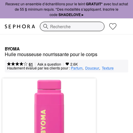
Recevez un ensemble d’échantillons pour le teint
GRATUIT*
avec tout achat
de 55 $ minimum requis. *Des modalités s’appliquent. Inscrire le
code
SHADELOVE ▸
Recherche
BYOMA
Huile mousseuse nourrissante pour le corps
|
|
Ask a question
61
2.6K
Hautement évalué par les clients pour :
Parfum
,  
Douceur
,  
Texture