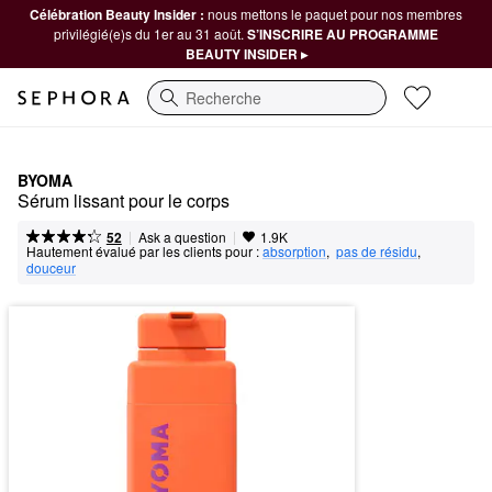
Célébration Beauty Insider :
nous mettons le paquet pour nos membres
privilégié(e)s du 1er au 31 août.
S’INSCRIRE AU PROGRAMME
BEAUTY INSIDER ▸
Recherche
BYOMA
Sérum lissant pour le corps
|
|
Ask a question
52
1.9K
Hautement évalué par les clients pour :
absorption
,  
pas de résidu
,  
douceur