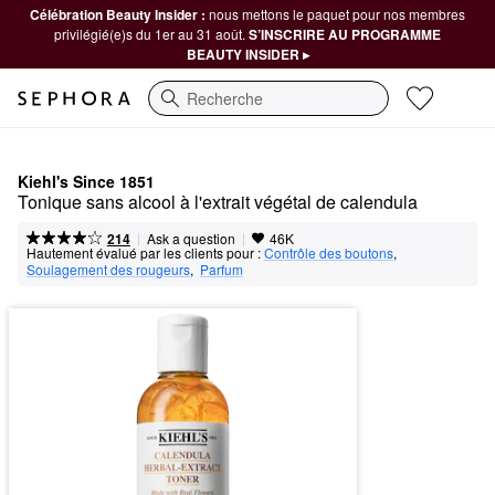
Célébration Beauty Insider :
nous mettons le paquet pour nos membres
privilégié(e)s du 1er au 31 août.
S’INSCRIRE AU PROGRAMME
BEAUTY INSIDER ▸
Recherche
Kiehl's Since 1851
Tonique sans alcool à l'extrait végétal de calendula
|
|
Ask a question
214
46K
Hautement évalué par les clients pour :
Contrôle des boutons
,  
Soulagement des rougeurs
,  
Parfum