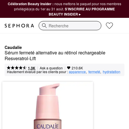
Célébration Beauty Insider :
nous mettons le paquet pour nos membres
privilégié(e)s du 1er au 31 août.
S’INSCRIRE AU PROGRAMME
BEAUTY INSIDER ▸
Recherche
Caudalie
Sérum fermeté alternative au rétinol rechargeable 
Resveratrol-Lift
|
|
Ask a question
1,3K
210.6K
Hautement évalué par les clients pour :
apparence
,  
fermeté
,  
hydratation