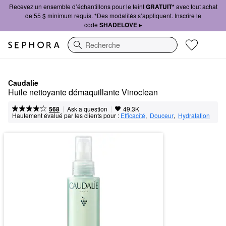
Recevez un ensemble d’échantillons pour le teint
GRATUIT*
avec tout achat
de 55 $ minimum requis. *Des modalités s’appliquent. Inscrire le
code
SHADELOVE ▸
Recherche
Caudalie
Huile nettoyante démaquillante Vinoclean
|
|
Ask a question
568
49.3K
Hautement évalué par les clients pour :
Efficacité
,  
Douceur
,  
Hydratation