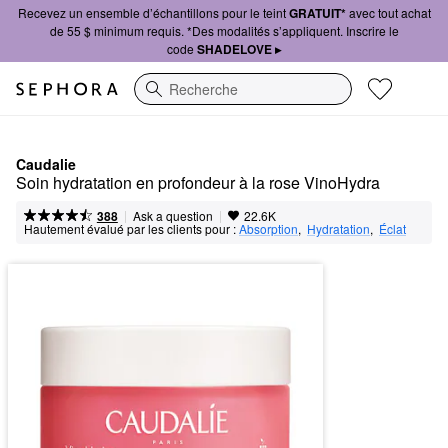
Recevez un ensemble d’échantillons pour le teint
GRATUIT*
avec tout achat
de 55 $ minimum requis. *Des modalités s’appliquent. Inscrire le
code
SHADELOVE ▸
Recherche
Caudalie
Soin hydratation en profondeur à la rose VinoHydra
|
|
Ask a question
388
22.6K
Hautement évalué par les clients pour :
Absorption
,  
Hydratation
,  
Éclat