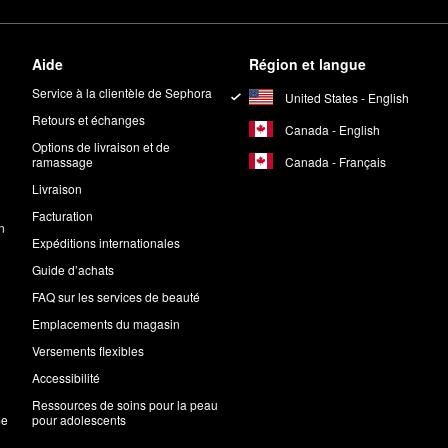
Aide
Région et langue
Service à la clientèle de Sephora
United States - English
Retours et échanges
Canada - English
Options de livraison et de
Canada - Français
ramassage
Livraison
Facturation
n
Expéditions internationales
Guide d’achats
FAQ sur les services de beauté
Emplacements du magasin
Versements flexibles
Accessibilité
Ressources de soins pour la peau
me
pour adolescents