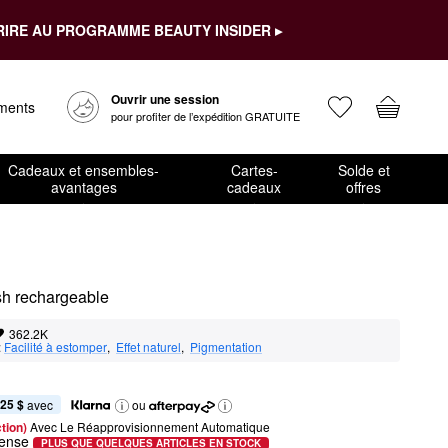
RIRE AU PROGRAMME BEAUTY INSIDER ▸
Ouvrir une session
ements
pour profiter de l’expédition GRATUITE
Cadeaux et ensembles-
Cartes-
Solde et
avantages
cadeaux
offres
sh rechargeable
362.2K
:
Facilité à estomper
,  
Effet naturel
,  
Pigmentation
,25 $
 avec
ou
tion) 
Avec Le Réapprovisionnement Automatique
tense
PLUS QUE QUELQUES ARTICLES EN STOCK