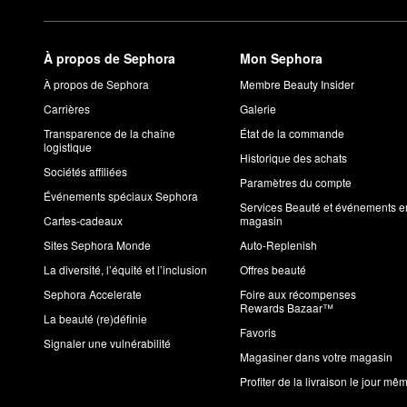
À propos de Sephora
Mon Sephora
À propos de Sephora
Membre Beauty Insider
Carrières
Galerie
Transparence de la chaîne
État de la commande
logistique
Historique des achats
Sociétés affiliées
Paramètres du compte
Événements spéciaux Sephora
Services Beauté et événements e
Cartes-cadeaux
magasin
Sites Sephora Monde
Auto-Replenish
La diversité, l’équité et l’inclusion
Offres beauté
Sephora Accelerate
Foire aux récompenses
Rewards Bazaar™
La beauté (re)définie
Favoris
Signaler une vulnérabilité
Magasiner dans votre magasin
Profiter de la livraison le jour mê