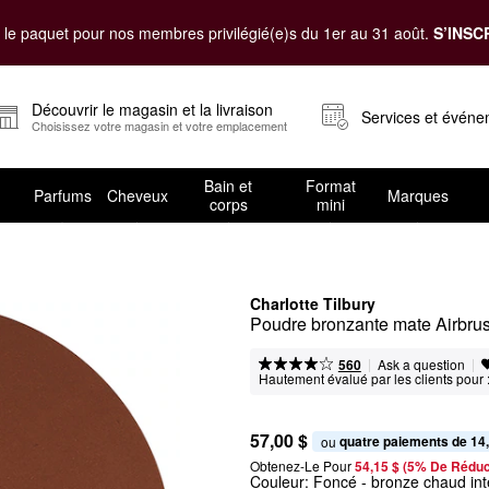
le paquet pour nos membres privilégié(e)s du 1er au 31 août.
S’INSC
Découvrir le magasin et la livraison
Services et évén
Choisissez votre magasin et votre emplacement
Bain et
Format
Parfums
Cheveux
Marques
corps
mini
Charlotte Tilbury
Poudre bronzante mate Airbru
|
|
Ask a question
560
Hautement évalué par les clients pour 
57,00 $
quatre paiements de 14
ou 
Obtenez-Le Pour
54,15 $ (5% De Réduc
Couleur:
Foncé
- bronze chaud in