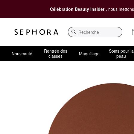
Célébration Beauty Insider :
nous mettons 
Recherche
Rentrée des
Soins pour la
Nouveauté
Maquillage
classes
peau