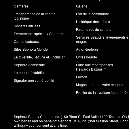
Carrières
Galerie
Transparence de la chaîne
État de la commande
logistique
Historique des achats
Sociétés affiliées
Paramètres du compte
Événements spéciaux Sephora
Services Beauté et événements e
Cartes-cadeaux
magasin
Sites Sephora Monde
Auto-Replenish
La diversité, l’équité et l’inclusion
Offres beauté
Sephora Accelerate
Foire aux récompenses
Rewards Bazaar™
La beauté (re)définie
Favoris
Signaler une vulnérabilité
Magasiner dans votre magasin
Profiter de la livraison le jour mê
Sephora Beauty Canada, Inc. (160 Bloor St. East Suite 1100 Toronto, ON 
own behalf and on behalf of Sephora USA, Inc. (350 Mission Street, Floo
withdraw your consent at any time.