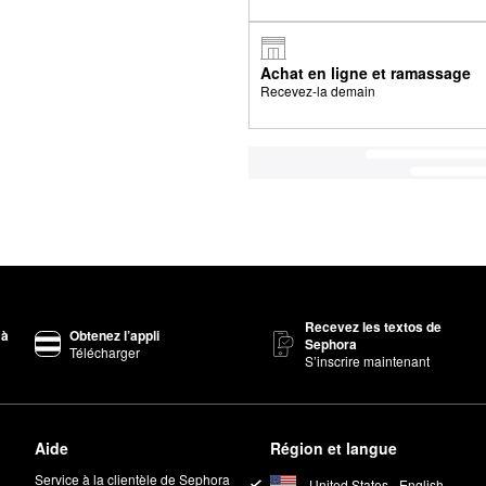
Achat en ligne et ramassage
Recevez-la demain
Recevez les textos de
 à
Obtenez l’appli
Sephora
Télécharger
S’inscrire maintenant
Aide
Région et langue
Service à la clientèle de Sephora
United States - English