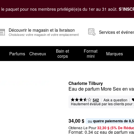
le paquet pour nos membres privilégié(e)s du 1er au 31 août.
S’INSC
Découvrir le magasin et la livraison
Services et évén
Choisissez votre magasin et votre emplacement
Bain et
Format
Parfums
Cheveux
Marques
corps
mini
Charlotte Tilbury
Eau de parfum More Sex en va
|
|
Ask a question
542
Hautement évalué par les clients pour 
34,00 $
quatre paiements de 8,5
ou 
Obtenez-Le Pour
32,30 $ (5% De Réduc
Format:
0.34 oz eau de parfum va