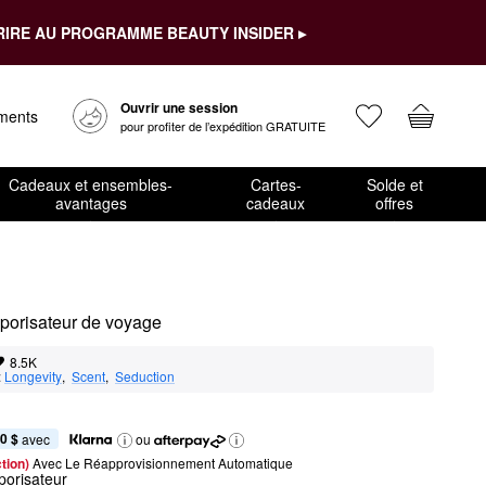
RIRE AU PROGRAMME BEAUTY INSIDER ▸
Ouvrir une session
ements
pour profiter de l’expédition GRATUITE
Cadeaux et ensembles-
Cartes-
Solde et
avantages
cadeaux
offres
porisateur de voyage
8.5K
:
Longevity
,  
Scent
,  
Seduction
0 $
 avec
ou
tion) 
Avec Le Réapprovisionnement Automatique
porisateur