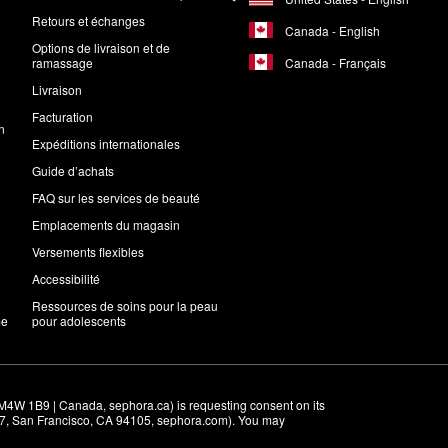
Retours et échanges
Canada - English
Options de livraison et de
Canada - Français
ramassage
Livraison
Facturation
n
Expéditions internationales
Guide d’achats
FAQ sur les services de beauté
Emplacements du magasin
Versements flexibles
Accessibilité
Ressources de soins pour la peau
me
pour adolescents
M4W 1B9 | Canada, sephora.ca) is requesting consent on its 
r 7, San Francisco, CA 94105, sephora.com). You may 