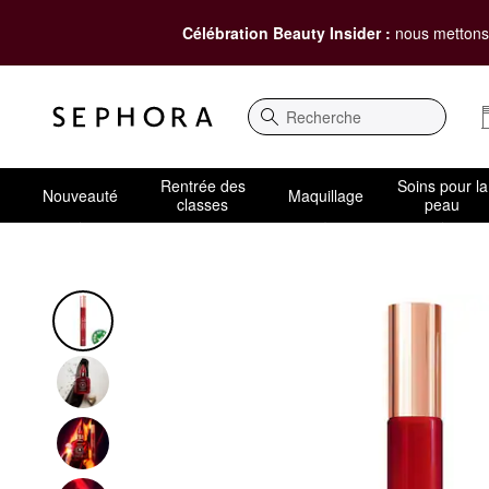
Célébration Beauty Insider :
nous mettons 
Recherche
Rentrée des
Soins pour la
Nouveauté
Maquillage
classes
peau