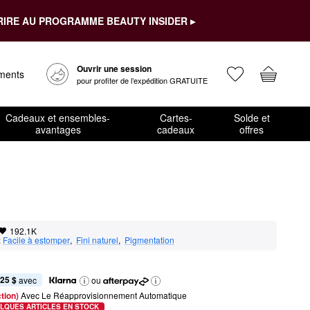
RIRE AU PROGRAMME BEAUTY INSIDER ▸
Ouvrir une session
ements
pour profiter de l’expédition GRATUITE
Cadeaux et ensembles-
Cartes-
Solde et
avantages
cadeaux
offres
192.1K
:
Facile à estomper
,  
Fini naturel
,  
Pigmentation
,25 $
 avec
ou
tion) 
Avec Le Réapprovisionnement Automatique
LQUES ARTICLES EN STOCK