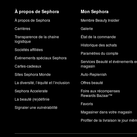
À propos de Sephora
Mon Sephora
À propos de Sephora
Membre Beauty Insider
Carrières
Galerie
Transparence de la chaîne
État de la commande
logistique
Historique des achats
Sociétés affiliées
Paramètres du compte
Événements spéciaux Sephora
Services Beauté et événements e
Cartes-cadeaux
magasin
Sites Sephora Monde
Auto-Replenish
La diversité, l’équité et l’inclusion
Offres beauté
Sephora Accelerate
Foire aux récompenses
Rewards Bazaar™
La beauté (re)définie
Favoris
Signaler une vulnérabilité
Magasiner dans votre magasin
Profiter de la livraison le jour mê