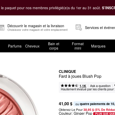
le paquet pour nos membres privilégié(e)s du 1er au 31 août.
S’INSC
Découvrir le magasin et la livraison
Services et évén
Choisissez votre magasin et votre emplacement
Bain et
Format
Parfums
Cheveux
Marques
corps
mini
CLINIQUE
Fard à joues Blush Pop
|
|
Ask a question
1,1K
Hautement évalué par les clients pour 
41,00 $
quatre paiements de 10
ou 
Obtenez-Le Pour
38,95 $ (5% De Réduc
Couleur:
Ginger Pop
PLUS QUE QUE