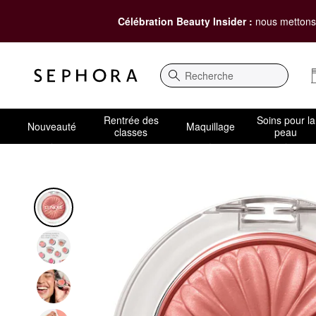
Célébration Beauty Insider :
nous mettons 
Recherche
Rentrée des
Soins pour la
Nouveauté
Maquillage
classes
peau