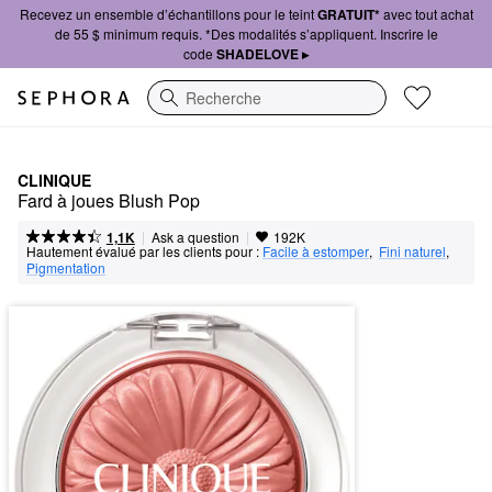
Recevez un ensemble d’échantillons pour le teint
GRATUIT*
avec tout achat
de 55 $ minimum requis. *Des modalités s’appliquent. Inscrire le
code
SHADELOVE ▸
Recherche
CLINIQUE
Fard à joues Blush Pop
|
|
Ask a question
1,1K
192K
Hautement évalué par les clients pour :
Facile à estomper
,  
Fini naturel
,  
Pigmentation