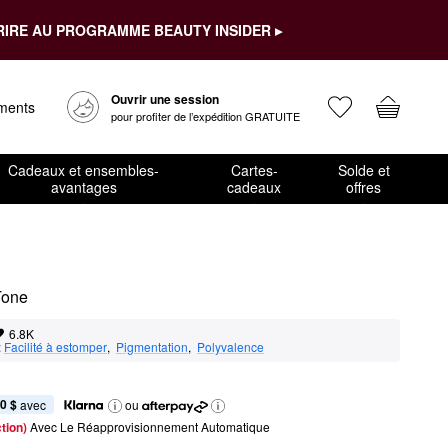
RIRE AU PROGRAMME BEAUTY INSIDER ▸
Ouvrir une session
ements
pour profiter de l’expédition GRATUITE
Cadeaux et ensembles-
Cartes-
Solde et
avantages
cadeaux
offres
Tone
6.8K
:
Facilité à estomper
,  
Pigmentation
,  
Polyvalence
0 $
 avec
ou
tion) 
Avec Le Réapprovisionnement Automatique