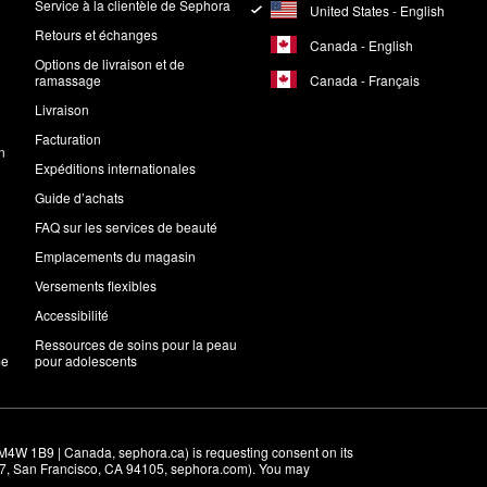
Service à la clientèle de Sephora
United States - English
Retours et échanges
Canada - English
Options de livraison et de
Canada - Français
ramassage
Livraison
Facturation
n
Expéditions internationales
Guide d’achats
FAQ sur les services de beauté
Emplacements du magasin
Versements flexibles
Accessibilité
Ressources de soins pour la peau
me
pour adolescents
M4W 1B9 | Canada, sephora.ca) is requesting consent on its 
r 7, San Francisco, CA 94105, sephora.com). You may 