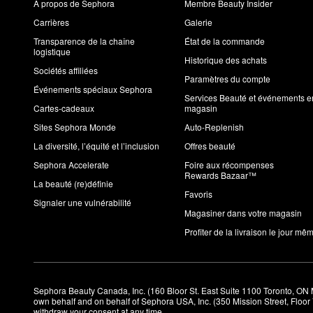
À propos de Sephora
Membre Beauty Insider
Carrières
Galerie
Transparence de la chaîne
État de la commande
logistique
Historique des achats
Sociétés affiliées
Paramètres du compte
Événements spéciaux Sephora
Services Beauté et événements e
Cartes-cadeaux
magasin
Sites Sephora Monde
Auto-Replenish
La diversité, l’équité et l’inclusion
Offres beauté
Sephora Accelerate
Foire aux récompenses
Rewards Bazaar™
La beauté (re)définie
Favoris
Signaler une vulnérabilité
Magasiner dans votre magasin
Profiter de la livraison le jour mê
Sephora Beauty Canada, Inc. (160 Bloor St. East Suite 1100 Toronto, ON 
own behalf and on behalf of Sephora USA, Inc. (350 Mission Street, Floo
withdraw your consent at any time.