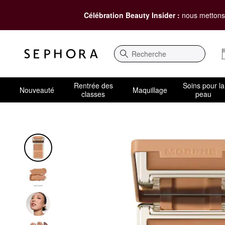
Célébration Beauty Insider :
nous mettons 
Recherche
Rentrée des
Soins pour la
Nouveauté
Maquillage
classes
peau