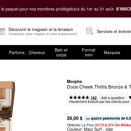
le paquet pour nos membres privilégié(e)s du 1er au 31 août.
S’INSC
Découvrir le magasin et la livraison
Services et évén
Choisissez votre magasin et votre emplacement
Bain et
Format
Parfums
Cheveux
Marques
corps
mini
Morphe
Duos Cheek Thrills Bronze & 
|
|
Ask a question
182
Hautement évalué par les clients pour 
26,00 $
quatre paiements de 6,5
ou 
Obtenez-Le Pour
24,70 $ (5% De Réduc
Couleur:
Maui Surf
- clair