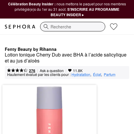
Célébration Beauty Insider :
nous mettons le paquet pour nos membres
privilégié(e)s du 1er au 31 août.
S’INSCRIRE AU PROGRAMME
BEAUTY INSIDER ▸
Recherche
Fenty Beauty by Rihanna
Lotion tonique Cherry Dub avec BHA à l’acide salicylique 
et au jus d’aloès
|
|
Ask a question
276
11.8K
Hautement évalué par les clients pour :
Hydratation
,  
Éclat
,  
Parfum