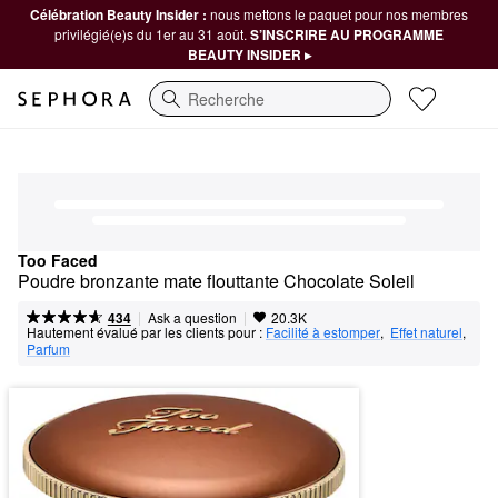
Célébration Beauty Insider :
nous mettons le paquet pour nos membres
privilégié(e)s du 1er au 31 août.
S’INSCRIRE AU PROGRAMME
BEAUTY INSIDER ▸
Recherche
Too Faced
Poudre bronzante mate flouttante Chocolate Soleil
|
|
Ask a question
434
20.3K
Hautement évalué par les clients pour :
Facilité à estomper
,  
Effet naturel
,  
Parfum