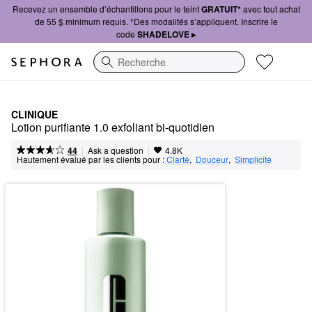
Recevez un ensemble d’échantillons pour le teint
GRATUIT*
avec tout achat
de 55 $ minimum requis. *Des modalités s’appliquent. Inscrire le
code
SHADELOVE ▸
Recherche
CLINIQUE
Lotion purifiante 1.0 exfoliant bi-quotidien
|
|
Ask a question
44
4.8K
Hautement évalué par les clients pour :
Clarté
,  
Douceur
,  
Simplicité