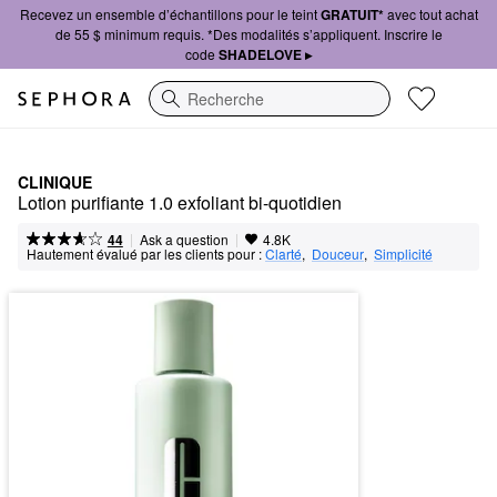
Recevez un ensemble d’échantillons pour le teint
GRATUIT*
avec tout achat
de 55 $ minimum requis. *Des modalités s’appliquent. Inscrire le
code
SHADELOVE ▸
Recherche
CLINIQUE
Lotion purifiante 1.0 exfoliant bi-quotidien
|
|
Ask a question
44
4.8K
Hautement évalué par les clients pour :
Clarté
,  
Douceur
,  
Simplicité