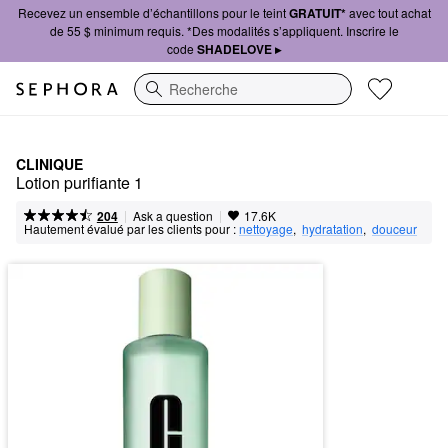
Recevez un ensemble d’échantillons pour le teint
GRATUIT*
avec tout achat
de 55 $ minimum requis. *Des modalités s’appliquent. Inscrire le
code
SHADELOVE ▸
Recherche
CLINIQUE
Lotion purifiante 1
|
|
Ask a question
204
17.6K
Hautement évalué par les clients pour :
nettoyage
,  
hydratation
,  
douceur