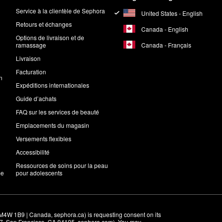
Service à la clientèle de Sephora
United States - English
Retours et échanges
Canada - English
Options de livraison et de
Canada - Français
ramassage
Livraison
Facturation
n
Expéditions internationales
Guide d’achats
FAQ sur les services de beauté
Emplacements du magasin
Versements flexibles
Accessibilité
Ressources de soins pour la peau
me
pour adolescents
M4W 1B9 | Canada, sephora.ca) is requesting consent on its 
r 7, San Francisco, CA 94105, sephora.com). You may 