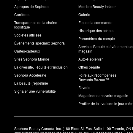
À propos de Sephora
Membre Beauty Insider
Carrières
Galerie
Transparence de la chaîne
État de la commande
logistique
Historique des achats
Sociétés affiliées
Paramètres du compte
Événements spéciaux Sephora
Services Beauté et événements e
Cartes-cadeaux
magasin
Sites Sephora Monde
Auto-Replenish
La diversité, l’équité et l’inclusion
Offres beauté
Sephora Accelerate
Foire aux récompenses
Rewards Bazaar™
La beauté (re)définie
Favoris
Signaler une vulnérabilité
Magasiner dans votre magasin
Profiter de la livraison le jour mê
Sephora Beauty Canada, Inc. (160 Bloor St. East Suite 1100 Toronto, ON 
own behalf and on behalf of Sephora USA, Inc. (350 Mission Street, Floo