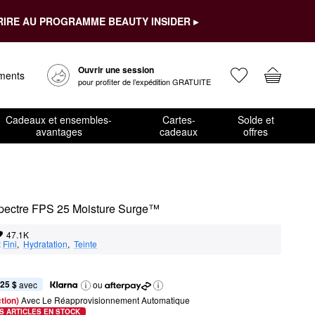
RIRE AU PROGRAMME BEAUTY INSIDER ▸
Ouvrir une session
ements
pour profiter de l’expédition GRATUITE
Cadeaux et ensembles-
Cartes-
Solde et
avantages
cadeaux
offres
e spectre FPS 25 Moisture Surge™
47.1K
:
Fini
,  
Hydratation
,  
Teinte
,25 $
 avec
ou
tion) 
Avec Le Réapprovisionnement Automatique
S ARTICLES EN STOCK