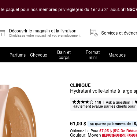
le paquet pour nos membres privilégié(e)s du 1er au 31 août.
S’INSC
Découvrir le magasin et la livraison
Services et évén
Choisissez votre magasin et votre emplacement
Bain et
Format
Parfums
Cheveux
Marques
corps
mini
CLINIQUE
Hydratant voile-teinté à larg
|
|
Ask a question
118
Hautement évalué par les clients pour 
61,00 $
quatre paiements de 15
ou 
Obtenez-Le Pour
57,95 $ (5% De Réduc
Couleur:
Moyen
PLUS QUE QUELQUE