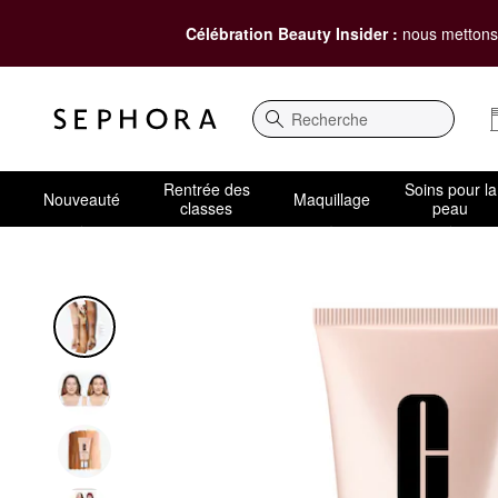
Célébration Beauty Insider :
nous mettons 
Recherche
Rentrée des
Soins pour la
Nouveauté
Maquillage
classes
peau