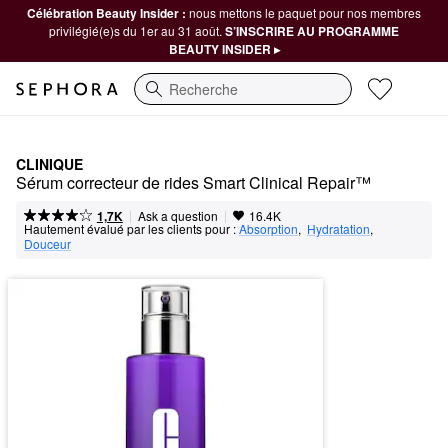
Célébration Beauty Insider :
nous mettons le paquet pour nos membres
privilégié(e)s du 1er au 31 août.
S’INSCRIRE AU PROGRAMME
BEAUTY INSIDER ▸
Recherche
CLINIQUE
Sérum correcteur de rides Smart Clinical Repair™
|
|
Ask a question
1,7K
16.4K
Hautement évalué par les clients pour :
Absorption
,  
Hydratation
,  
Douceur