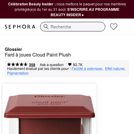
Célébration Beauty Insider :
nous mettons le paquet pour nos membres
privilégié(e)s du 1er au 31 août.
S’INSCRIRE AU PROGRAMME
BEAUTY INSIDER ▸
Recherche
Glossier
Fard à joues Cloud Paint Plush
|
|
Ask a question
358
92.7K
Hautement évalué par les clients pour :
Facilité à estomper
,  
Effet naturel
,  
Pigmentation