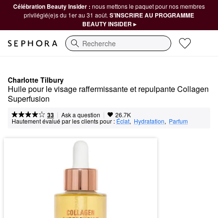
Célébration Beauty Insider :
nous mettons le paquet pour nos membres
privilégié(e)s du 1er au 31 août.
S’INSCRIRE AU PROGRAMME
BEAUTY INSIDER ▸
Recherche
Charlotte Tilbury
Huile pour le visage raffermissante et repulpante Collagen 
Superfusion
|
|
Ask a question
33
26.7K
Hautement évalué par les clients pour :
Éclat
,  
Hydratation
,  
Parfum