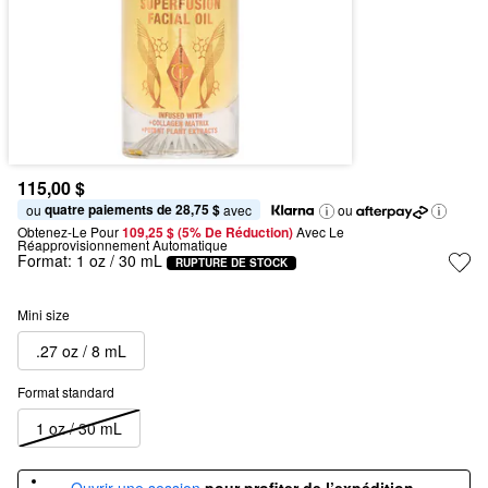
115,00 $
quatre paiements de 28,75 $
ou 
 avec
ou
Obtenez-Le Pour
109,25 $ (5% De Réduction) 
Avec Le 
Réapprovisionnement Automatique
Format:
1 oz / 30 mL
RUPTURE DE STOCK
Mini size
.27 oz / 8 mL
Format standard
1 oz / 30 mL